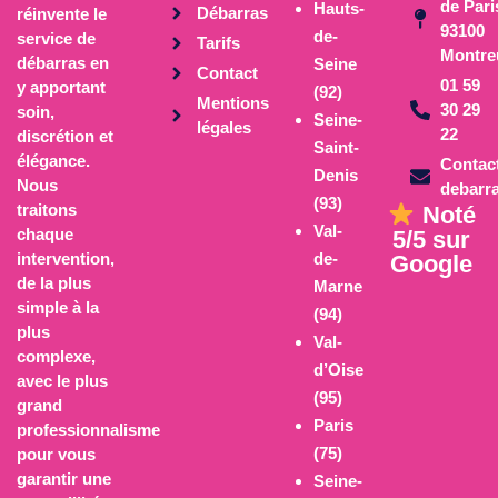
de Pari
Hauts-
Débarras
réinvente le
93100
de-
service de
Tarifs
Montre
débarras en
Seine
Contact
01 59
y apportant
(92)
Mentions
30 29
soin,
Seine-
légales
22
discrétion et
Saint-
élégance
.
Contac
Denis
Nous
debarra
(93)
traitons
Noté
Val-
chaque
5/5 sur
intervention,
de-
Google
de la plus
Marne
simple à la
(94)
plus
Val-
complexe,
d’Oise
avec le plus
(95)
grand
Paris
professionnalisme
(75)
pour vous
garantir une
Seine-