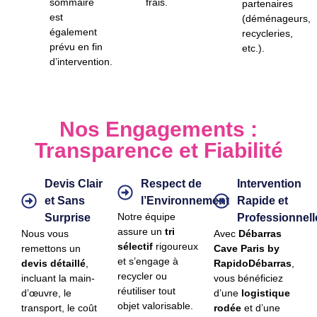
sommaire
frais.
partenaires
est
(déménageurs,
également
recycleries,
prévu en fin
etc.).
d’intervention.
Nos Engagements :
Transparence et Fiabilité
Devis Clair
Respect de
Intervention
et Sans
l’Environnement
Rapide et
Notre équipe
Surprise
Professionnell
assure un
tri
Nous vous
Avec
Débarras
sélectif
rigoureux
remettons un
Cave Paris by
et s’engage à
devis détaillé
,
RapidoDébarras
,
recycler ou
incluant la main-
vous bénéficiez
réutiliser tout
d’œuvre, le
d’une
logistique
objet valorisable.
transport, le coût
rodée
et d’une