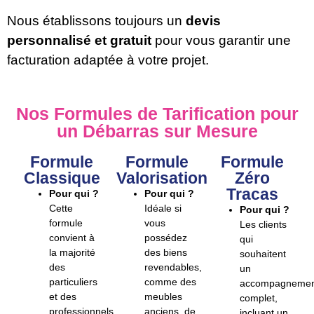
Nous établissons toujours un
devis
personnalisé et gratuit
pour vous garantir une
facturation adaptée à votre projet.
Nos Formules de Tarification pour
un Débarras sur Mesure
Formule
Formule
Formule
Classique
Valorisation
Zéro
Tracas
Pour qui ?
Pour qui ?
Cette
Idéale si
Pour qui ?
formule
vous
Les clients
convient à
possédez
qui
la majorité
des biens
souhaitent
des
revendables,
un
particuliers
comme des
accompagnemen
et des
meubles
complet,
professionnels
anciens, de
incluant un