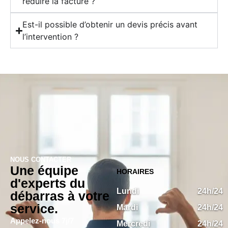
réduire la facture ?
Est-il possible d’obtenir un devis précis avant
l’intervention ?
NOUS CONTACTER
Une équipe
HORAIRES
d'experts du
Lundi
24h/24
débarras à votre
service.
Mardi
24h/24
Appelez-nous 7j/7
Mercredi
24h/24