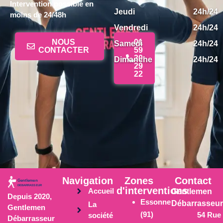
Intervention possible en
Jeudi
24h/24
moins de 24/48h
Vendredi
24h/24
NOUS
01
Samedi
24h/24
CONTACTER
59
30
Dimanche
24h/24
29
22
Navigation
Zones
Contact
d'interventions
Accueil
Gentlemen
Depuis 2020,
Essonne
Débarrasseur
La
Gentlemen
(91)
54 Rue
société
Débarrasseur