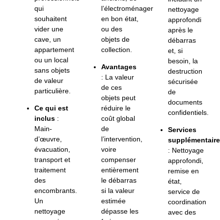
qui
l’électroménager
nettoyage
souhaitent
en bon état,
approfondi
vider une
ou des
après le
cave, un
objets de
débarras
appartement
collection.
et, si
ou un local
besoin, la
Avantages
sans objets
destruction
: La valeur
de valeur
sécurisée
de ces
particulière.
de
objets peut
documents
Ce qui est
réduire le
confidentiels.
inclus
:
coût global
Main-
de
Services
d’œuvre,
l’intervention,
supplémentair
évacuation,
voire
: Nettoyage
transport et
compenser
approfondi,
traitement
entièrement
remise en
des
le débarras
état,
encombrants.
si la valeur
service de
Un
estimée
coordination
nettoyage
dépasse les
avec des